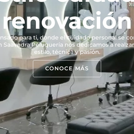
renovación
nsado para ti, donde el cuidado personal se co
n Saavedra Peluquería nos dedicamos a realzar
estilo, técnica y pasión.
CONOCE MÁS