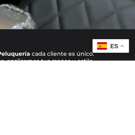
ES
Peluquería
cada cliente es único.
, analizamos tus rasgos y estilo
eamos un look a tu medida.
bio de imagen radical o un
 regular, nuestro equipo está
certe lo mejor.
S